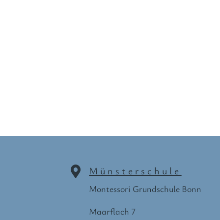
Münsterschule

Montessori Grundschule Bonn
Maarflach 7