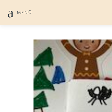
a
MENÜ