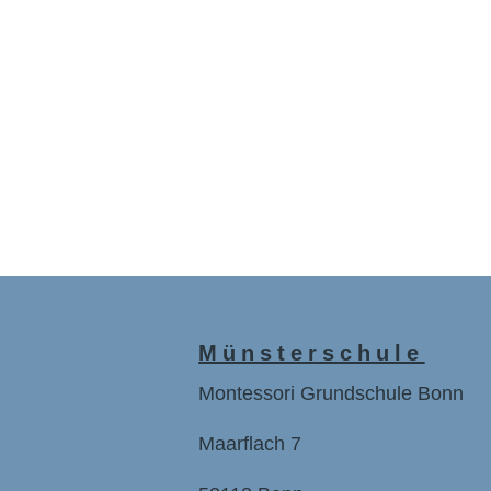
Münsterschule
Montessori Grundschule Bonn
Maarflach 7