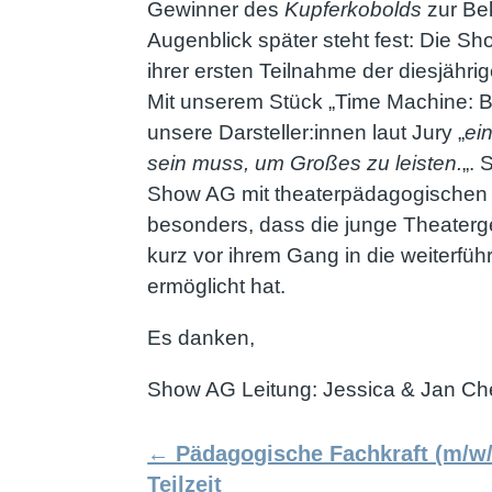
Gewinner des
Kupferkobolds
zur Be
Augenblick später steht fest: Die 
ihrer ersten Teilnahme der diesjähri
Mit unserem Stück „Time Machine: B
unsere Darsteller:innen laut Jury „
ei
sein muss, um Großes zu leisten.
„. 
Show AG mit theaterpädagogischen 
besonders, dass die junge Theater
kurz vor ihrem Gang in die weiterfü
ermöglicht hat.
Es danken,
Show AG Leitung: Jessica & Jan C
←
Pädagogische Fachkraft (m/w/
Teilzeit