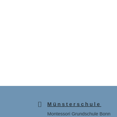

Münsterschule
Montessori Grundschule Bonn