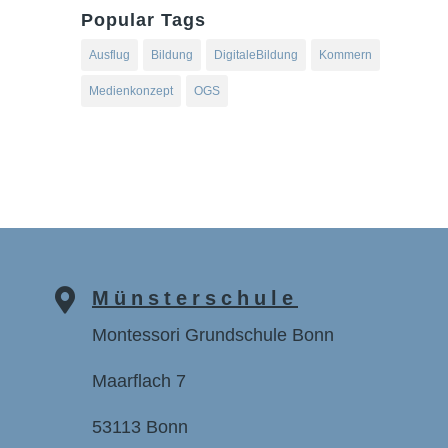
Popular Tags
Ausflug
Bildung
DigitaleBildung
Kommern
Medienkonzept
OGS

Münsterschule
Montessori Grundschule Bonn
Maarflach 7
53113 Bonn