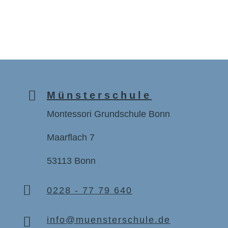

Münsterschule
Montessori Grundschule Bonn
Maarflach 7
53113 Bonn

0228 - 77 79 640

info@muensterschule.de