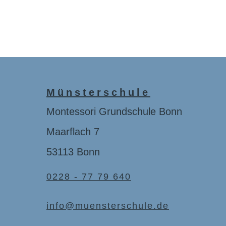
Münsterschule
Montessori Grundschule Bonn
Maarflach 7
53113 Bonn
0228 - 77 79 640
info@muensterschule.de