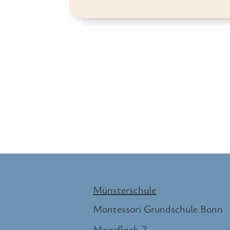
Münsterschule
Montessori Grundschule Bonn
Maarflach 7