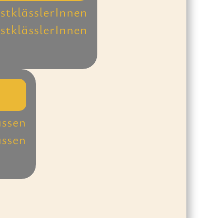
stklässlerInnen
stklässlerInnen
assen
assen