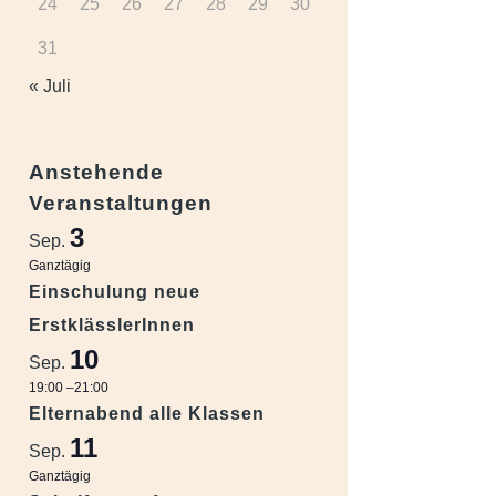
24
25
26
27
28
29
30
31
« Juli
Anstehende
Veranstaltungen
3
Sep.
Ganztägig
Einschulung neue
ErstklässlerInnen
10
Sep.
19:00
–
21:00
Elternabend alle Klassen
11
Sep.
Ganztägig